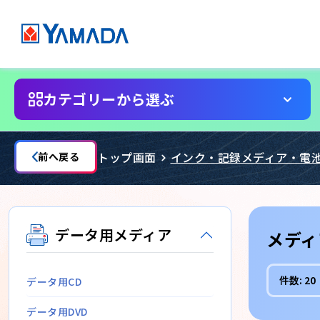
カテゴリーから選ぶ
トップ画面
インク・記録メディア・電
前へ戻る
データ用メディア
メディ
件数:
20
データ用CD
データ用DVD