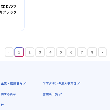
CD DVDフ
納 ブラック
‹
1
2
3
4
5
6
7
8
›
 企業・店舗情報 🔗
ヤマダデンキ法人事業部 🔗
に関する表示
営業所一覧 🔗
方針