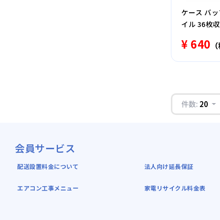
ケース バッフ
イル 36枚
枚収納 BSCD
¥ 640
（
件数:
20
会員サービス
配送設置料金について
法人向け延長保証
エアコン工事メニュー
家電リサイクル料金表