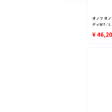
オノフ オノ
ディW7／
¥ 46,2