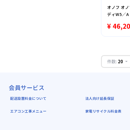
オノフ オノ
ディW5／
¥ 46,2
件数:
20
会員サービス
配送設置料金について
法人向け延長保証
エアコン工事メニュー
家電リサイクル料金表