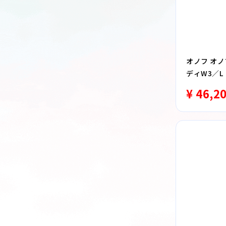
オノフ オノ
ディW3／
¥ 46,2