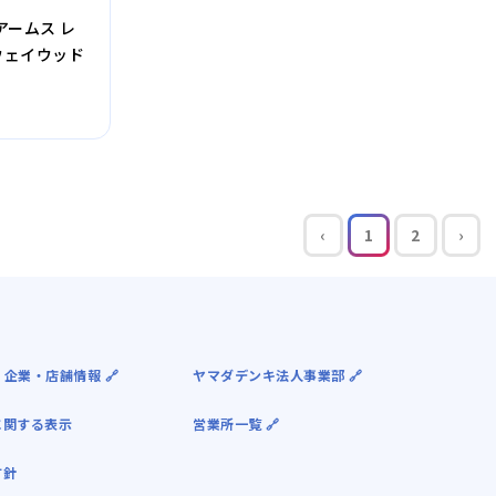
アームス レ
ウェイウッド
‹
1
2
›
 企業・店舗情報 🔗
ヤマダデンキ法人事業部 🔗
に関する表示
営業所一覧 🔗
方針