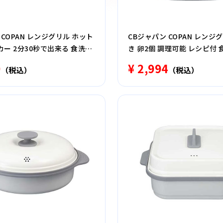
 COPAN レンジグリル ホット
CBジャパン COPAN レンジ
ー 2分30秒で出来る 食洗機
き 卵2個 調理可能 レシピ付
ク
グレー
0
¥ 2,994
（税込）
（税込）