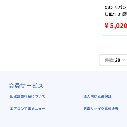
CBジャパン 
し皿付き 
ピ付 食洗機
¥ 5,02
件数:
20
会員サービス
配送設置料金について
法人向け延長保証
エアコン工事メニュー
家電リサイクル料金表