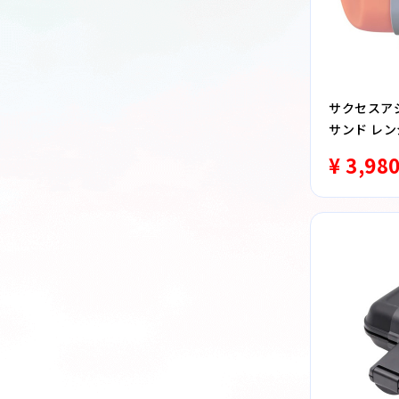
サクセスアジ
サンド レ
洗器対応 ピ
¥ 3,98