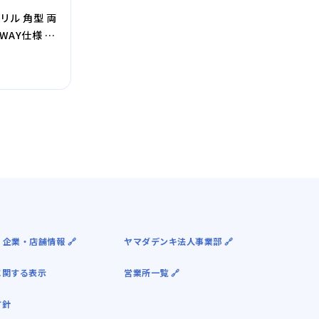
グリル 角型 両
WAY仕様 グ
 企業・店舗情報 🔗
ヤマダデンキ法人事業部 🔗
に関する表示
営業所一覧 🔗
方針