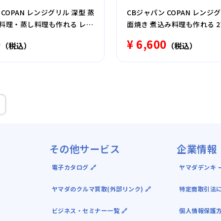
COPAN レンジグリル 深型 蒸
CBジャパン COPAN レンジ
鍋料理・蒸し料理も作れる レシ
面焼き 煮込み料理も作れる 2
対応 グレー
レー
0
¥ 6,600
（税込）
（税込）
その他サービス
企業情報
電子カタログ 🔗
ヤマダデンキ ｰ
ヤマダのクルマ買取(外部リンク) 🔗
特定商取引法
ビジネス・セミナー一覧 🔗
個人情報保護