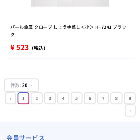
パール金属 クローブ しょうゆ差し＜小＞ H−7241 ブラッ
ク
¥ 523
（税込）
件数:
20
‹
1
2
3
4
5
6
7
8
9
›
会員サービス