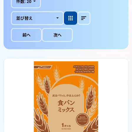
件数:
20
並び替え
前へ
次へ