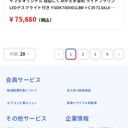
ヤマダオリジナル 自由にくみかえ学習机 ライトブラウン
LEDデスクライト付き YGDK700001LBR＋C35713ALX ※
チェア別売
¥ 75,680
（税込）
件数:
20
‹
1
2
3
4
›
会員サービス
配送設置料金について
法人向け延長保証
エアコン工事メニュー
家電リサイクル料金表
その他サービス
企業情報