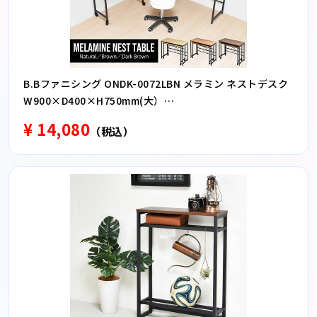
B.Bファニシング ONDK-0072LBN メラミン ネストデスク
W900×D400×H750mm(大）
W840×D350×H675mm(小） ライトブラウン
¥ 14,080
（税込）
ONDK0072LBN