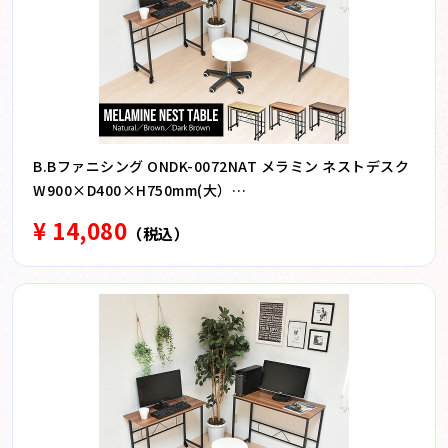
B.Bファニシング ONDK-0072NAT メラミン ネストデスク
W900×D400×H750mm(大）
W840×D350×H675mm(小） ナチュラル
¥ 14,080
（税込）
ONDK0072NAT