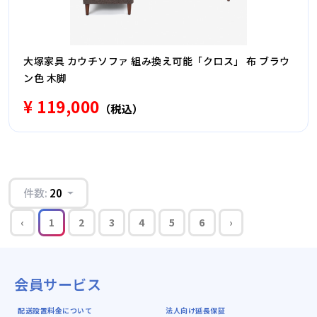
大塚家具 カウチソファ 組み換え可能「クロス」 布 ブラウ
ン色 木脚
¥ 119,000
（税込）
件数:
20
‹
1
2
3
4
5
6
›
会員サービス
配送設置料金について
法人向け延長保証