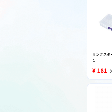
リングスター
１
¥ 181
（