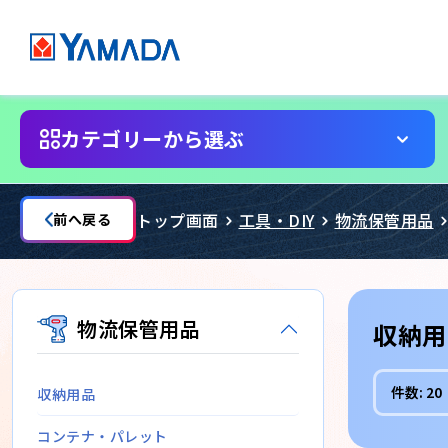
カテゴリーから選ぶ
トップ画面
工具・DIY
物流保管用品
前へ戻る
物流保管用品
収納用
件数:
20
収納用品
コンテナ・パレット