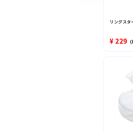
リングスター
¥ 229
（