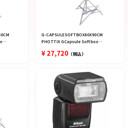
40CM
G-CAPSULESOFTBOX60X90CM
x
PHOTTIX GCapsule Softbox
60×90cm N_1180495
¥ 27,720
（税込）