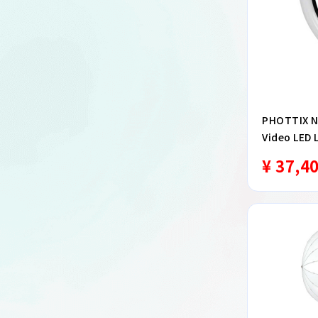
PHOTTIX N
Video LED 
¥ 37,4