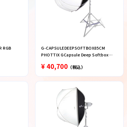
R RGB
G-CAPSULEDEEPSOFTBOX85CM
PHOTTIX GCapsule Deep Softbox
85cm N_1180490
¥ 40,700
（税込）