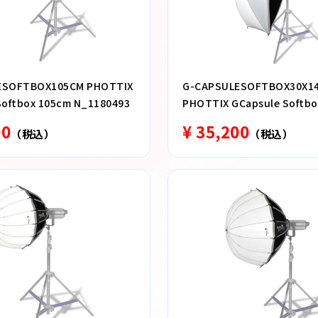
ESOFTBOX105CM PHOTTIX
G-CAPSULESOFTBOX30X1
Softbox 105cm N_1180493
PHOTTIX GCapsule Softbo
30×140cm N_1180496
00
¥ 35,200
（税込）
（税込）