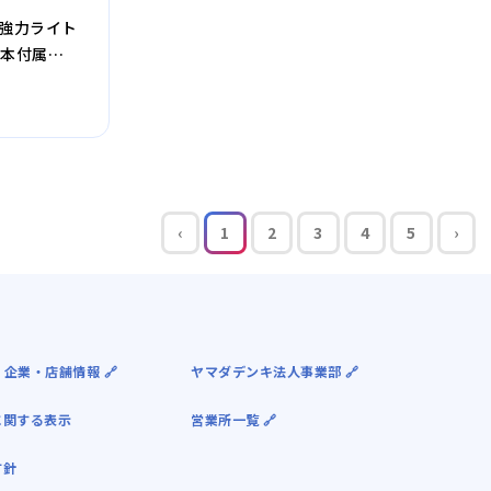
ED強力ライト
4本付属
‹
1
2
3
4
5
›
 企業・店舗情報 🔗
ヤマダデンキ法人事業部 🔗
に関する表示
営業所一覧 🔗
方針