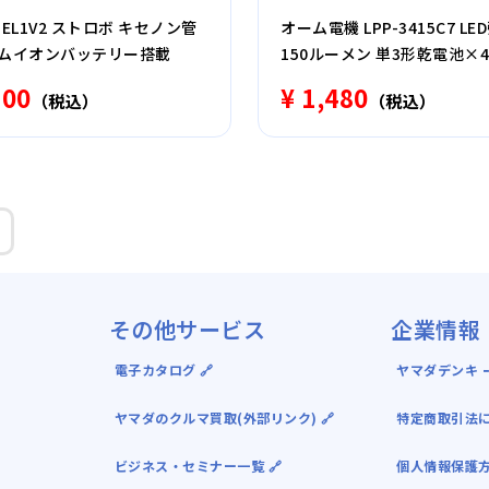
EL1V2 ストロボ キセノン管
オーム電機 LPP-3415C7 L
ウムイオンバッテリー搭載
150ルーメン 単3形乾電池×
LPP3415C7
700
¥ 1,480
（税込）
（税込）
その他サービス
企業情報
電子カタログ 🔗
ヤマダデンキ ｰ
ヤマダのクルマ買取(外部リンク) 🔗
特定商取引法
ビジネス・セミナー一覧 🔗
個人情報保護