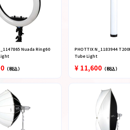
_1147865 Nuada Ring60
PHOTTIX N_1183944 T200
Light
Tube Light
00
¥ 11,600
（税込）
（税込）