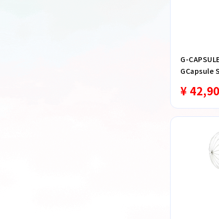
G-CAPSUL
GCapsule 
¥ 42,9