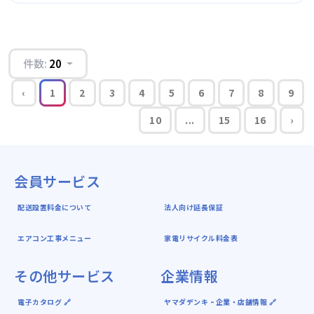
件数:
20
‹
1
2
3
4
5
6
7
8
9
10
...
15
16
›
会員サービス
配送設置料金について
法人向け延長保証
エアコン工事メニュー
家電リサイクル料金表
その他サービス
企業情報
電子カタログ 🔗
ヤマダデンキ ｰ 企業・店舗情報 🔗