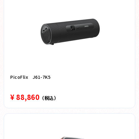
PicoFlix J61-7K5
¥ 88,860
（税込）