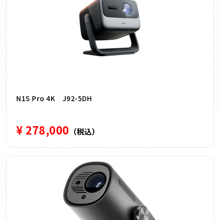
N1S Pro 4K J92-5DH
¥ 278,000
（税込）