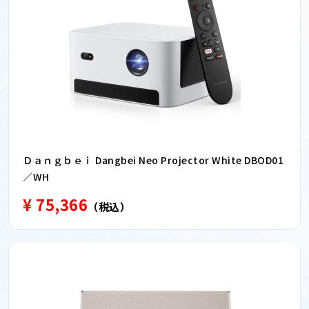
Ｄａｎｇｂｅｉ Dangbei Neo Projector White DBOD01
／WH
¥ 75,366
（税込）