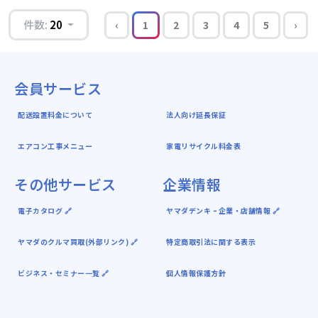
件数:
20
‹
1
2
3
4
5
›
会員サービス
配送設置料金について
法人向け延長保証
エアコン工事メニュー
家電リサイクル料金表
その他サービス
企業情報
電子カタログ 🔗
ヤマダデンキ ｰ 企業・店舗情報 🔗
ヤマダのクルマ買取(外部リンク) 🔗
特定商取引法に関する表示
ビジネス・セミナー一覧 🔗
個人情報保護方針