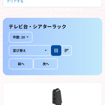
クリアする
テレビ台・シアターラック
件数:
20
並び替え
前へ
次へ