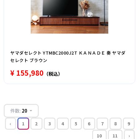
ヤマダセレクト YTMBC2000J2T ＫＡＮＡＤＥ 奏 ヤマダ
セレクト ブラウン
¥ 155,980
（税込）
件数:
20
‹
1
2
3
4
5
6
7
8
9
10
11
›