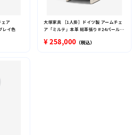
チェア
大塚家具 ［1人掛］ドイツ製 アームチェ
ルグレイ色
ア「ミルテ」本革 総革張り＃24パールア
イボリー色
¥ 258,000
（税込）