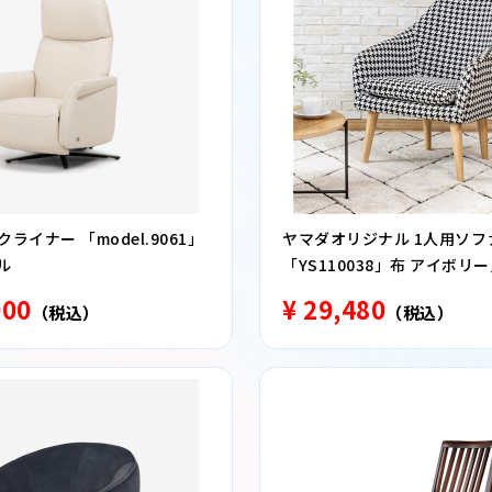
ライナー 「model.9061」
ヤマダオリジナル 1人用ソフ
ル
「YS110038」布 アイボリ
千鳥柄 アームチェア パーソ
000
¥ 29,480
（税込）
（税込）