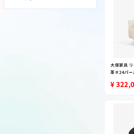
大塚家具 リク
革＃24パー
¥ 322,