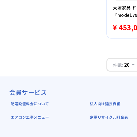
大塚家具 
「model
染）グレー
¥ 453,
件数:
20
会員サービス
配送設置料金について
法人向け延長保証
エアコン工事メニュー
家電リサイクル料金表