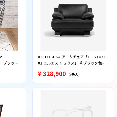
ァ
IDC OTSUKA アームチェア「L／S LUXE-
ー／ブラック
01 エルエス リュクス」 革ブラック色
ナルチェア
#R-887C
¥ 328,900
（税込）