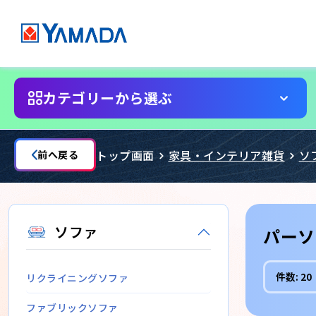
カテゴリーから選ぶ
トップ画面
家具・インテリア雑貨
ソ
前へ戻る
ソファ
パーソ
件数:
20
リクライニングソファ
ファブリックソファ