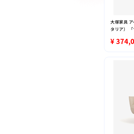
大塚家具 ア
タリア） 「
¥ 374,