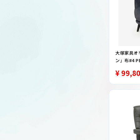
大塚家具オ
ン」布#4 
産品】
¥ 99,8