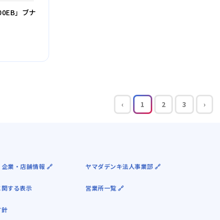
0EB」ブナ
‹
1
2
3
›
 企業・店舗情報 🔗
ヤマダデンキ法人事業部 🔗
に関する表示
営業所一覧 🔗
方針