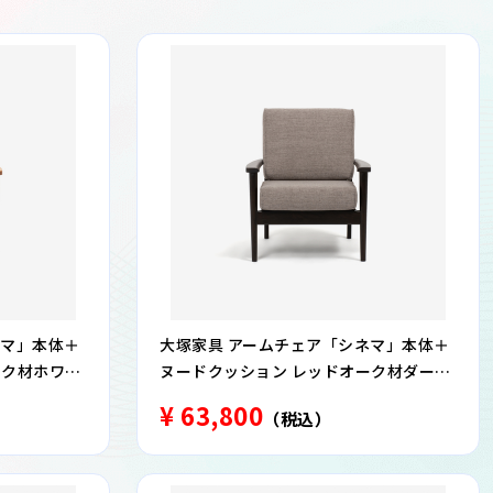
ネマ」本体＋
大塚家具 アームチェア「シネマ」本体＋
ーク材ホワイ
ヌードクッション レッドオーク材ダーク
プ ※カバー
ブラウン色 カバーリングタイプ ※カバー
¥ 63,800
（税込）
別売 全９色