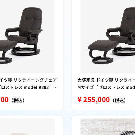
ドイツ製 リクライニングチェア
大塚家具 ドイツ製 リクライ
ストレス model.9883」オ
Mサイズ「ゼロストレス model
 革#24 ダークブラウン色
オットマン付き 革#24 ダー
000
¥ 255,000
（税込）
（税込）