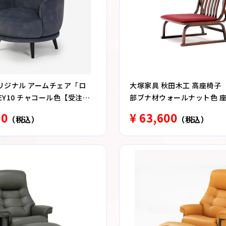
リジナル アームチェア「ロ
大塚家具 秋田木工 高座椅子 「
PEY10 チャコール色【受注生
部ブナ材ウォールナット色 座布
00
¥ 63,600
（税込）
（税込）