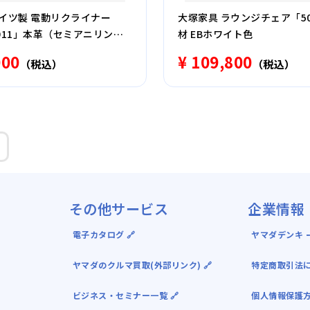
ドイツ製 電動リクライナー
大塚家具 ラウンジチェア「50
.7911」本革（セミアニリン
材 EBホワイト色
ジュ色
000
¥ 109,800
（税込）
（税込）
その他サービス
企業情報
電子カタログ 🔗
ヤマダデンキ ｰ
ヤマダのクルマ買取(外部リンク) 🔗
特定商取引法
ビジネス・セミナー一覧 🔗
個人情報保護