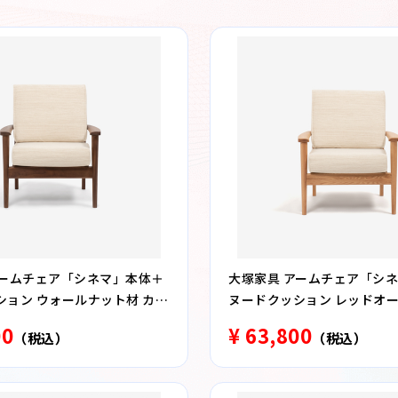
アームチェア「シネマ」本体＋
大塚家具 アームチェア「シ
ション ウォールナット材 カバ
ヌードクッション レッドオ
イプ ※カバー別売 全９色
トオーク色 カバーリングタイ
00
¥ 63,800
（税込）
（税込）
別売 全９色