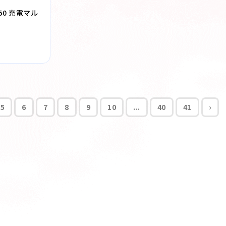
150 充電マル
5
6
7
8
9
10
...
40
41
›