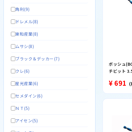
角利(9)
ドレメル(8)
東和産業(8)
ムサシ(8)
ブラック＆デッカー(7)
ボッシュ(BO
クレ(6)
チビット 3.5
¥ 691
星光産業(6)
（
セメダイン(6)
ＮＴ(5)
アイセン(5)