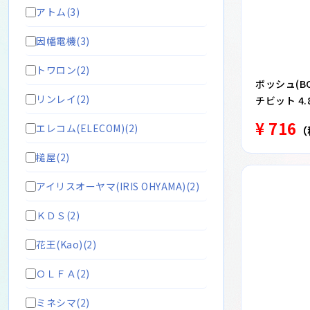
アトム(3)
因幡電機(3)
トワロン(2)
ボッシュ(BO
リンレイ(2)
チビット 4.8
¥ 716
エレコム(ELECOM)(2)
（
槌屋(2)
アイリスオーヤマ(IRIS OHYAMA)(2)
ＫＤＳ(2)
花王(Kao)(2)
ＯＬＦＡ(2)
ミネシマ(2)