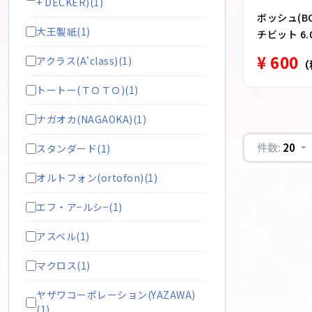
+ DECKER)(1)
ボッシュ(BO
大王製紙(1)
チビット 6.0
¥ 600
アクラス(A'class)(1)
（
トートー(ＴＯＴＯ)(1)
ナガオカ(NAGAOKA)(1)
件数:
20
スタンダード(1)
オルトフォン(ortofon)(1)
エフ・ア−ルシ−(1)
アスベル(1)
マクロス(1)
ヤザワコーポレーション(YAZAWA)
(1)