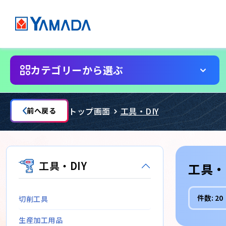
カテゴリーから選ぶ
トップ画面
工具・DIY
前へ戻る
工具・DIY
工具・
件数:
20
切削工具
生産加工用品