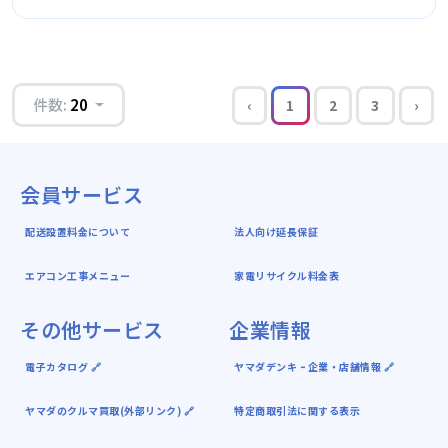
件数:
20
‹
1
2
3
›
会員サービス
配送設置料金について
法人向け延長保証
エアコン工事メニュー
家電リサイクル料金表
その他サービス
企業情報
電子カタログ 🔗
ヤマダデンキ ｰ 企業・店舗情報 🔗
ヤマダのクルマ買取(外部リンク) 🔗
特定商取引法に関する表示