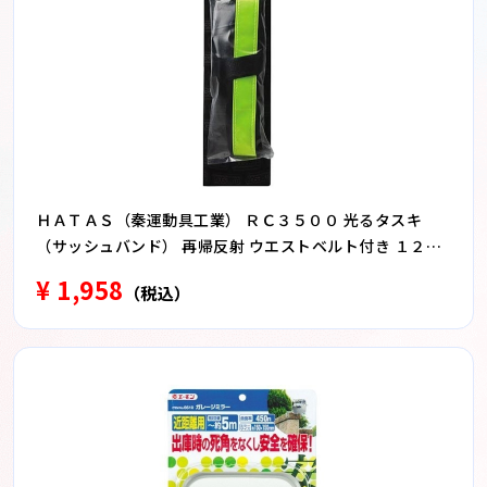
ＨＡＴＡＳ（秦運動具工業） ＲＣ３５００ 光るタスキ
（サッシュバンド） 再帰反射 ウエストベルト付き １２０
ｃｍ イエロー
¥ 1,958
（税込）