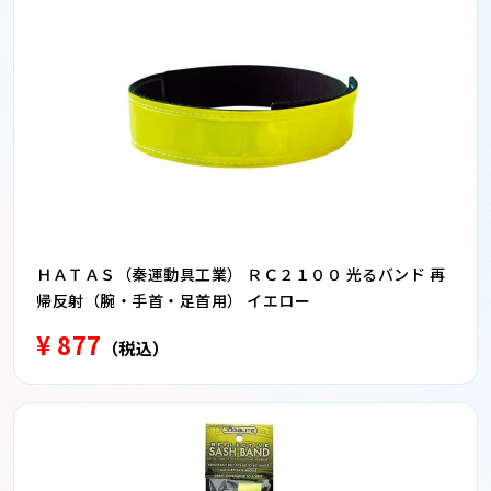
ＨＡＴＡＳ（秦運動具工業） ＲＣ２１００ 光るバンド 再
帰反射（腕・手首・足首用） イエロー
¥ 877
（税込）