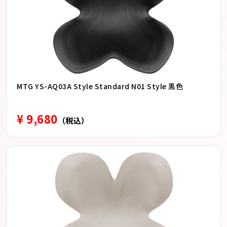
MTG YS-AQ03A Style Standard N01 Style 黒色
¥ 9,680
（税込）