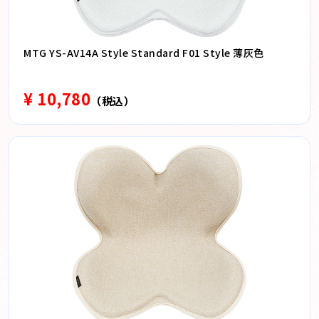
MTG YS-AV14A Style Standard F01 Style 薄灰色
¥ 10,780
（税込）