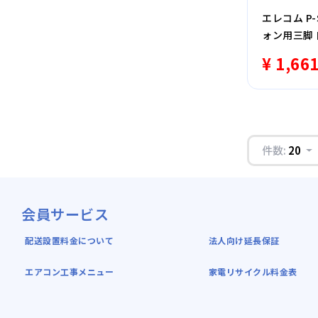
エレコム P-
ォン用三脚 
型 アクセ
¥ 1,66
件数:
20
会員サービス
配送設置料金について
法人向け延長保証
エアコン工事メニュー
家電リサイクル料金表