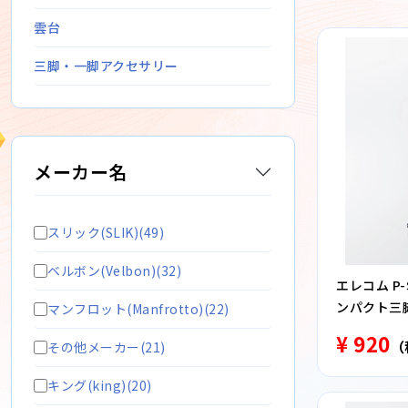
雲台
三脚・一脚アクセサリー
メーカー名
スリック(SLIK)(49)
ベルボン(Velbon)(32)
エレコム P
ンパクト三脚
マンフロット(Manfrotto)(22)
¥ 920
（
その他メーカー(21)
キング(king)(20)