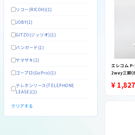
リコー(RICOH)(1)
JOBY(1)
GITZO(ジッツオ)(1)
バンガード(1)
ヤマザキ(1)
エレコム P
ゴープロ(GoPro)(1)
2way三脚
¥ 1,82
テレホンリース(TELEPHONE
LEASE)(1)
クリアする