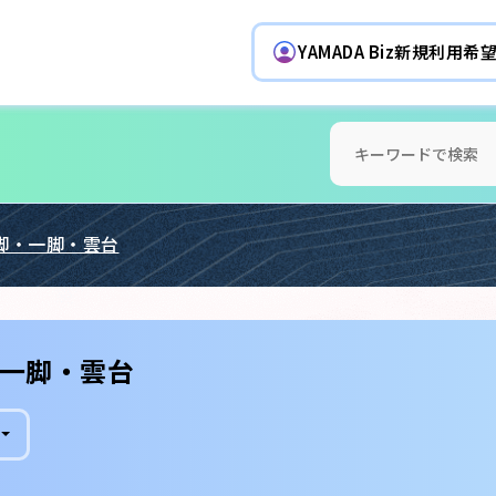
YAMADA Biz新規利用
脚・一脚・雲台
一脚・雲台