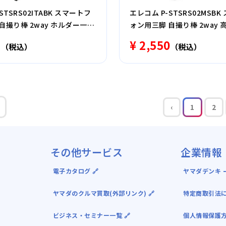
STSRS02ITABK スマートフ
エレコム P-STSRS02MSB
自撮り棒 2way ホルダー一体
ォン用三脚 自撮り棒 2way 
サリーシュー付 ブラック
ック
1
¥ 2,550
（税込）
（税込）
‹
1
2
その他サービス
企業情報
電子カタログ 🔗
ヤマダデンキ ｰ
ヤマダのクルマ買取(外部リンク) 🔗
特定商取引法
ビジネス・セミナー一覧 🔗
個人情報保護