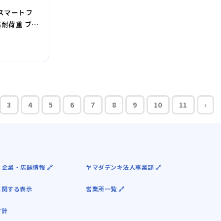
K スマートフ
高耐荷重 ブラ
3
4
5
6
7
8
9
10
11
›
 企業・店舗情報 🔗
ヤマダデンキ法人事業部 🔗
に関する表示
営業所一覧 🔗
方針