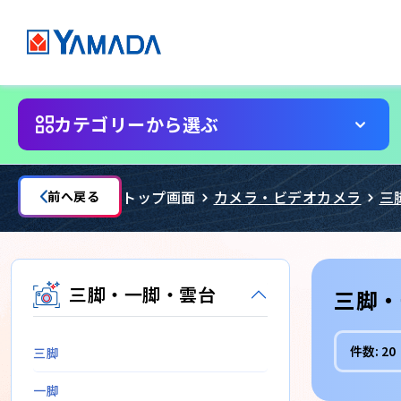
カテゴリーから選ぶ
トップ画面
カメラ・ビデオカメラ
三
前へ戻る
三脚・一脚・雲台
三脚・
件数:
20
三脚
一脚