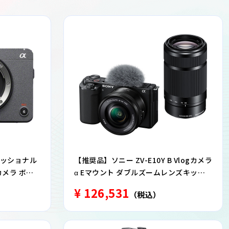
フェッショナル
【推奨品】ソニー ZV-E10Y B Vlogカメラ
 カメラ ボデ
α Eマウント ダブルズームレンズキット
ブラック
¥ 126,531
（税込）