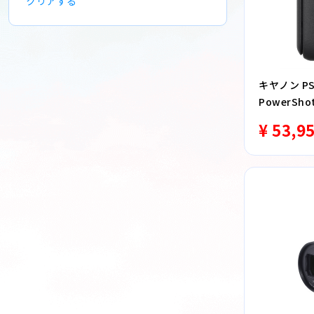
クリアする
キヤノン PS
PowerSho
¥ 53,9