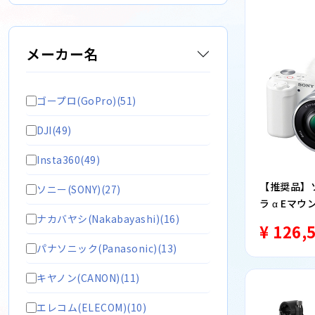
メーカー名
ゴープロ(GoPro)(51)
DJI(49)
Insta360(49)
【推奨品】ソニ
ソニー(SONY)(27)
ラ α Eマ
ナカバヤシ(Nakabayashi)(16)
ト ホワイト
¥ 126,
パナソニック(Panasonic)(13)
キヤノン(CANON)(11)
エレコム(ELECOM)(10)