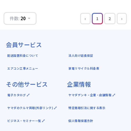
件数:
20
‹
1
2
›
会員サービス
配送設置料金について
法人向け延長保証
エアコン工事メニュー
家電リサイクル料金表
その他サービス
企業情報
電子カタログ 🔗
ヤマダデンキ ｰ 企業・店舗情報 🔗
ヤマダのクルマ買取(外部リンク) 🔗
特定商取引法に関する表示
ビジネス・セミナー一覧 🔗
個人情報保護方針