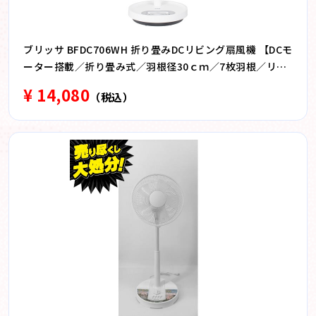
ブリッサ BFDC706WH 折り畳みDCリビング扇風機 【DCモ
ーター搭載／折り畳み式／羽根径30ｃｍ／7枚羽根／リモ
コン付き】 ホワイト
¥ 14,080
（税込）