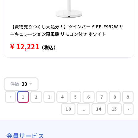
【夏物売りつくし大処分！】ツインバード EF-E952W サ
ーキュレーション扇風機 リモコン付き ホワイト
¥ 12,221
（税込）
件数:
20
‹
1
2
3
4
5
6
7
8
9
10
...
14
15
›
会員サービス