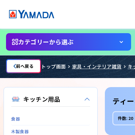
カテゴリーから選ぶ
トップ画面
家具・インテリア雑貨
キ
前へ戻る
キッチン用品
ティー
件数:
20
食器
木製食器