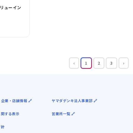
ーブリューイン
‹
1
2
3
›
 企業・店舗情報 🔗
ヤマダデンキ法人事業部 🔗
に関する表示
営業所一覧 🔗
方針