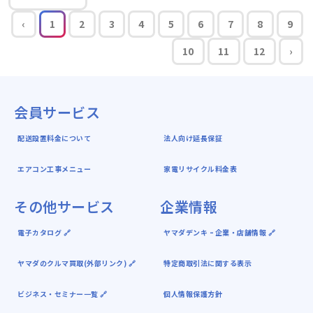
‹
1
2
3
4
5
6
7
8
9
10
11
12
›
会員サービス
配送設置料金について
法人向け延長保証
エアコン工事メニュー
家電リサイクル料金表
その他サービス
企業情報
電子カタログ 🔗
ヤマダデンキ ｰ 企業・店舗情報 🔗
ヤマダのクルマ買取(外部リンク) 🔗
特定商取引法に関する表示
ビジネス・セミナー一覧 🔗
個人情報保護方針