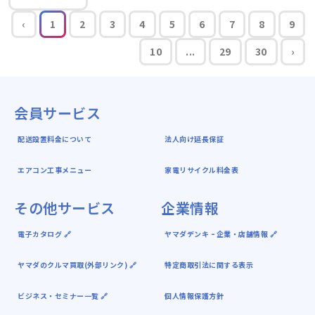
‹
1
2
3
4
5
6
7
8
9
10
...
29
30
›
会員サービス
配送設置料金について
法人向け延長保証
エアコン工事メニュー
家電リサイクル料金表
その他サービス
企業情報
電子カタログ 🔗
ヤマダデンキ ｰ 企業・店舗情報 🔗
ヤマダのクルマ買取(外部リンク) 🔗
特定商取引法に関する表示
ビジネス・セミナー一覧 🔗
個人情報保護方針