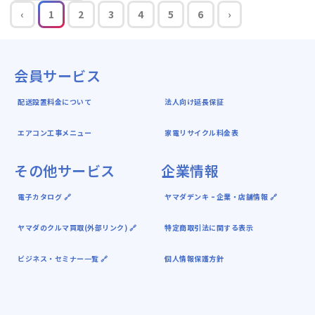
‹
1
2
3
4
5
6
›
会員サービス
配送設置料金について
法人向け延長保証
エアコン工事メニュー
家電リサイクル料金表
その他サービス
企業情報
電子カタログ 🔗
ヤマダデンキ ｰ 企業・店舗情報 🔗
ヤマダのクルマ買取(外部リンク) 🔗
特定商取引法に関する表示
ビジネス・セミナー一覧 🔗
個人情報保護方針