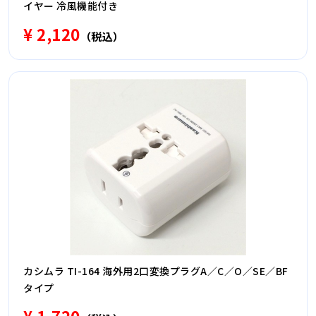
イヤー 冷風機能付き
¥ 2,120
（税込）
カシムラ TI-164 海外用2口変換プラグA／C／O／SE／BF
タイプ