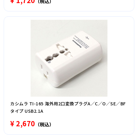
¥ 1,720
（税込）
カシムラ TI-165 海外用2口変換プラグA／C／O／SE／BF
タイプ USB2.1A
¥ 2,670
（税込）