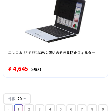
エレコム EF-PFF133W2 薄いのぞき見防止フィルター
¥ 4,645
（税込）
件数:
20
‹
1
2
3
4
5
6
7
8
9