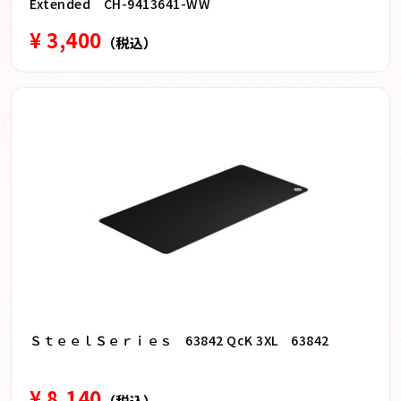
Extended CH-9413641-WW
¥ 3,400
（税込）
ＳｔｅｅｌＳｅｒｉｅｓ 63842 QcK 3XL 63842
¥ 8,140
（税込）