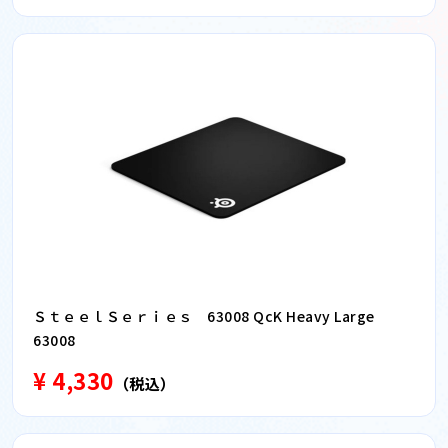
ＳｔｅｅｌＳｅｒｉｅｓ 63008 QcK Heavy Large
63008
¥ 4,330
（税込）