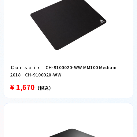
Ｃｏｒｓａｉｒ CH-9100020-WW MM100 Medium
2018 CH-9100020-WW
¥ 1,670
（税込）