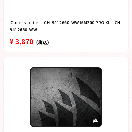
Ｃｏｒｓａｉｒ CH-9412660-WW MM200 PRO XL CH-
9412660-WW
¥ 3,870
（税込）