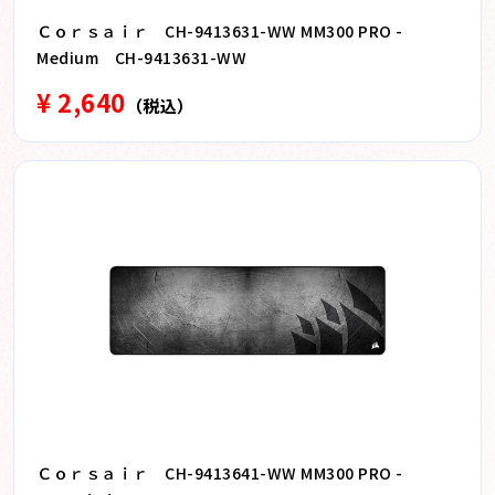
Ｃｏｒｓａｉｒ CH-9413631-WW MM300 PRO -
Medium CH-9413631-WW
¥ 2,640
（税込）
Ｃｏｒｓａｉｒ CH-9413641-WW MM300 PRO -