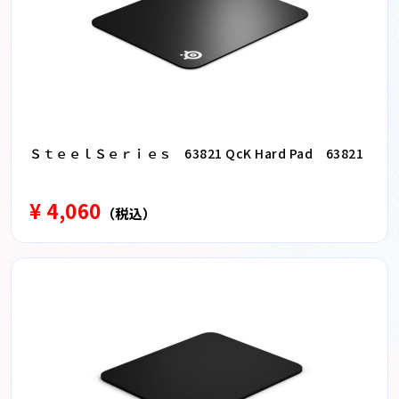
ＳｔｅｅｌＳｅｒｉｅｓ 63821 QcK Hard Pad 63821
¥ 4,060
（税込）