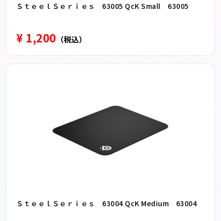
ＳｔｅｅｌＳｅｒｉｅｓ 63005 QcK Small 63005
¥ 1,200
（税込）
ＳｔｅｅｌＳｅｒｉｅｓ 63004 QcK Medium 63004