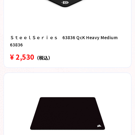
ＳｔｅｅｌＳｅｒｉｅｓ 63836 QcK Heavy Medium
63836
¥ 2,530
（税込）