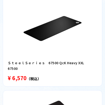
ＳｔｅｅｌＳｅｒｉｅｓ 67500 QcK Heavy XXL
67500
¥ 6,570
（税込）