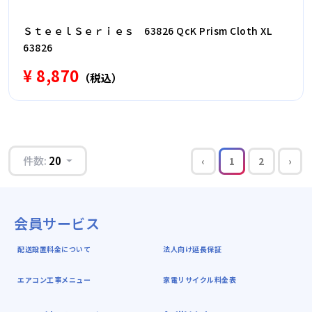
ＳｔｅｅｌＳｅｒｉｅｓ 63826 QcK Prism Cloth XL
63826
¥ 8,870
（税込）
件数:
20
‹
1
2
›
会員サービス
配送設置料金について
法人向け延長保証
エアコン工事メニュー
家電リサイクル料金表