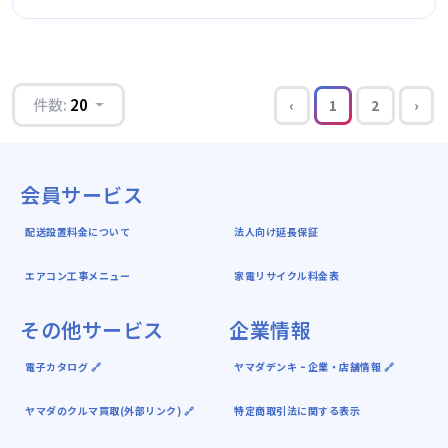
件数:
20
‹
1
2
›
会員サービス
配送設置料金について
法人向け延長保証
エアコン工事メニュー
家電リサイクル料金表
その他サービス
企業情報
電子カタログ 🔗
ヤマダデンキ ｰ 企業・店舗情報 🔗
ヤマダのクルマ買取(外部リンク) 🔗
特定商取引法に関する表示