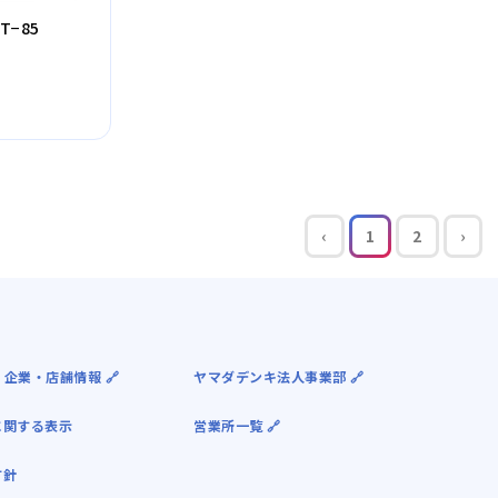
−85
‹
1
2
›
 企業・店舗情報 🔗
ヤマダデンキ法人事業部 🔗
に関する表示
営業所一覧 🔗
方針