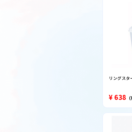
リングスター 
¥ 638
（