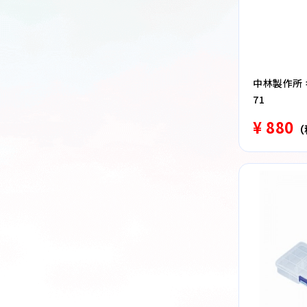
中林製作所 キ
71
¥ 880
（