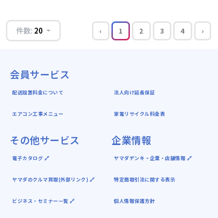
件数:
20
‹
1
2
3
4
›
会員サービス
配送設置料金について
法人向け延長保証
エアコン工事メニュー
家電リサイクル料金表
その他サービス
企業情報
電子カタログ 🔗
ヤマダデンキ ｰ 企業・店舗情報 🔗
ヤマダのクルマ買取(外部リンク) 🔗
特定商取引法に関する表示
ビジネス・セミナー一覧 🔗
個人情報保護方針