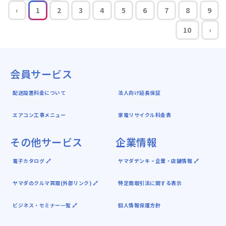
‹
1
2
3
4
5
6
7
8
9
10
›
会員サービス
配送設置料金について
法人向け延長保証
エアコン工事メニュー
家電リサイクル料金表
その他サービス
企業情報
電子カタログ 🔗
ヤマダデンキ ｰ 企業・店舗情報 🔗
ヤマダのクルマ買取(外部リンク) 🔗
特定商取引法に関する表示
ビジネス・セミナー一覧 🔗
個人情報保護方針