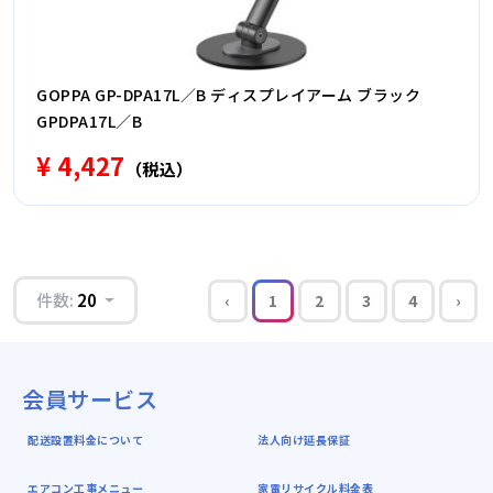
GOPPA GP-DPA17L／B ディスプレイアーム ブラック
GPDPA17L／B
¥ 4,427
（税込）
件数:
20
‹
1
2
3
4
›
会員サービス
配送設置料金について
法人向け延長保証
エアコン工事メニュー
家電リサイクル料金表