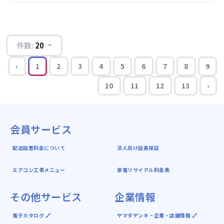
件数:
20
‹
1
2
3
4
5
6
7
8
9
10
11
12
13
›
会員サービス
配送設置料金について
法人向け延長保証
エアコン工事メニュー
家電リサイクル料金表
その他サービス
企業情報
電子カタログ 🔗
ヤマダデンキ ｰ 企業・店舗情報 🔗