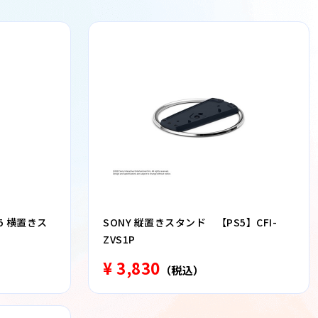
S5 横置きス
SONY 縦置きスタンド 【PS5】CFI-
ZVS1P
¥ 3,830
（税込）