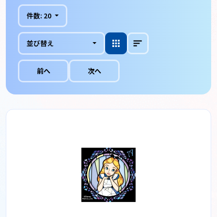
件数:
20
並び替え
前へ
次へ